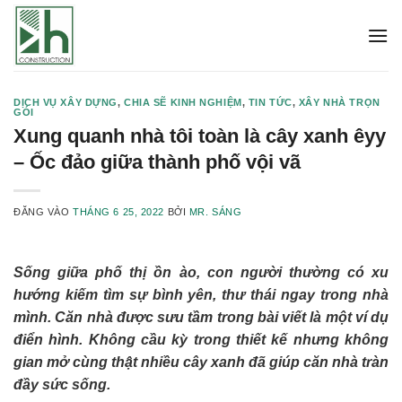
Bỏ
qua
nội
dung
DỊCH VỤ XÂY DỰNG
,
CHIA SẼ KINH NGHIỆM
,
TIN TỨC
,
XÂY NHÀ TRỌN
GÓI
Xung quanh nhà tôi toàn là cây xanh êyy
– Ốc đảo giữa thành phố vội vã
ĐĂNG VÀO
THÁNG 6 25, 2022
BỞI
MR. SÁNG
Sống giữa phố thị ồn ào, con người thường có xu
hướng kiếm tìm sự bình yên, thư thái ngay trong nhà
mình. Căn nhà được sưu tầm trong bài viết là một ví dụ
điển hình. Không cầu kỳ trong thiết kế nhưng không
gian mở cùng thật nhiều cây xanh đã giúp căn nhà tràn
đầy sức sống.