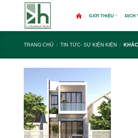
Bỏ
qua
GIỚI THIỆU
DỊCH 
nội
dung
TRANG CHỦ
/
TIN TỨC- SỰ KIỆN KIỆN
/
KHÁC