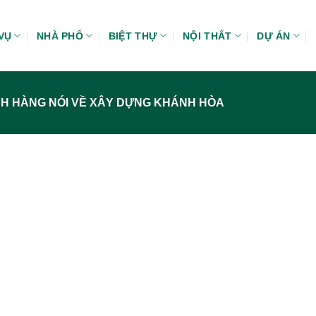
VỤ
NHÀ PHỐ
BIỆT THỰ
NỘI THẤT
DỰ ÁN
H HÀNG NÓI VỀ XÂY DỰNG KHÁNH HÒA