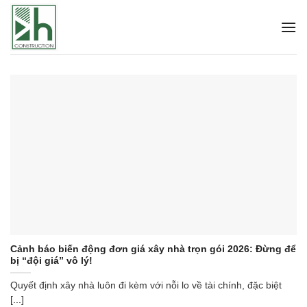
Bỏ
qua
nội
dung
Cảnh báo biến động đơn giá xây nhà trọn gói 2026: Đừng để
bị “đội giá” vô lý!
Quyết định xây nhà luôn đi kèm với nỗi lo về tài chính, đặc biệt
[...]