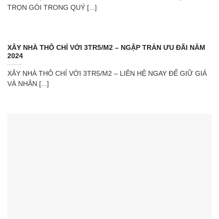
TRỌN GÓI TRONG QUÝ [...]
XÂY NHÀ THÔ CHỈ VỚI 3TR5/M2 – NGẬP TRÀN ƯU ĐÃI NĂM
2024
XÂY NHÀ THÔ CHỈ VỚI 3TR5/M2 – LIÊN HỆ NGAY ĐỂ GIỮ GIÁ
VÀ NHẬN [...]