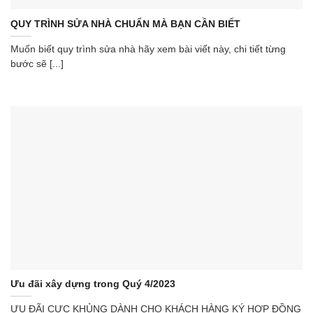
QUY TRÌNH SỬA NHÀ CHUẨN MÀ BẠN CẦN BIẾT
Muốn biết quy trình sửa nhà hãy xem bài viết này, chi tiết từng
bước sẽ [...]
Ưu đãi xây dựng trong Quý 4/2023
ƯU ĐÃI CỰC KHỦNG DÀNH CHO KHÁCH HÀNG KÝ HỢP ĐỒNG