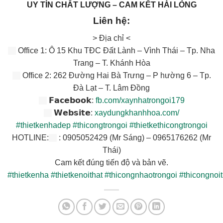
UY TÍN CHẤT LƯỢNG – CAM KẾT HÀI LÒNG
Liên hệ:
> Địa chỉ <
Office 1: Ô 15 Khu TĐC Đất Lành – Vình Thái – Tp. Nha
Trang – T. Khánh Hòa
Office 2: 262 Đường Hai Bà Trưng – P hường 6 – Tp.
Đà Lạt – T. Lâm Đồng
𝗙𝗮𝗰𝗲𝗯𝗼𝗼𝗸:
fb.com/xaynhatrongoi179
𝗪𝗲𝗯𝘀𝗶𝘁𝗲:
xaydungkhanhhoa.com/
#thietkenhadep
#thicongtrongoi
#thietkethicongtrongoi
HOTLINE:
: 0905052429 (Mr Sáng) – 0965176262 (Mr
Thái)
Cam kết đúng tiến độ và bản vẽ.
#thietkenha
#thietkenoithat
#thicongnhaotrongoi
#thicongnoit