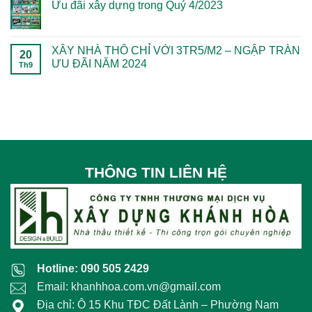
Ưu đãi xây dựng trong Quý 4/2023
mơ
sống
lành
SỬA
bình
ước
mơ
–
NHÀ
luận
Không
của
ước
Lời
CHUẨN
ở
có
bạn
cho
tri
MÀ
Những
bình
bạn
ân
BẠN
lợi
luận
XÂY NHÀ THÔ CHỈ VỚI 3TR5/M2 – NGẬP TRÀN
của
CẦN
ích
20
ở
Công
BIẾT
khi
ƯU ĐÃI NĂM 2024
Ưu
Th9
ty
lựa
đãi
Xây
chọn
Không
xây
dựng
dịch
có
dựng
Khánh
vụ
bình
trong
Hòa”
xây
luận
Quý
nhà
ở
4/2023
trọn
XÂY
gói
NHÀ
Khánh
THÔ
Hòa
CHỈ
VỚI
3TR5/M2
THÔNG TIN LIÊN HỆ
–
NGẬP
TRÀN
ƯU
ĐÃI
NĂM
2024
Hotline: 090 505 2429
Email: khanhhoa.com.vn@gmail.com
Địa chỉ: Ô 15 Khu TĐC Đất Lành – Phường Nam