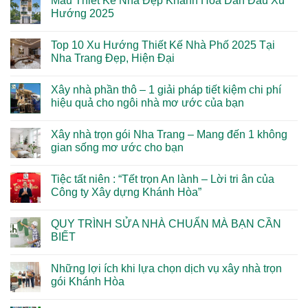
Mẫu Thiết Kế Nhà Đẹp Khánh Hòa Dẫn Đầu Xu
bình
Hồng
luận
Hướng 2025
Cộng
ở
Tác
Top
Không
Viên
Mẫu
có
Top 10 Xu Hướng Thiết Kế Nhà Phố 2025 Tại
Thi
Thiết
bình
Công
Kế
luận
Nha Trang Đẹp, Hiện Đại
Trọn
Nhà
ở
Gói
Nha
Mẫu
Không
–
Trang
Thiết
có
Xây nhà phần thô – 1 giải pháp tiết kiệm chi phí
Cơ
Khánh
Kế
bình
Hội
Hòa
Nhà
luận
hiệu quả cho ngôi nhà mơ ước của bạn
Hợp
Ấn
Đẹp
ở
Tác
Tượng
Khánh
Top
Không
Hấp
Nhất
Hòa
10
có
Xây nhà trọn gói Nha Trang – Mang đến 1 không
Dẫn,
2025
Dẫn
Xu
bình
Thu
Đầu
Hướng
luận
gian sống mơ ước cho bạn
Nhập
Xu
Thiết
ở
Lên
Hướng
Kế
Xây
Không
Tới
2025
Nhà
nhà
có
Tiệc tất niên : “Tết trọn An lành – Lời tri ân của
85
Phố
phần
bình
Triệu
2025
thô
luận
Công ty Xây dựng Khánh Hòa”
Tại
–
ở
Nha
1
Xây
Không
Trang
giải
nhà
có
QUY TRÌNH SỬA NHÀ CHUẨN MÀ BẠN CẦN
Đẹp,
pháp
trọn
bình
Hiện
tiết
gói
luận
BIẾT
Đại
kiệm
Nha
ở
chi
Trang
Tiệc
Không
phí
–
tất
có
Những lợi ích khi lựa chọn dịch vụ xây nhà trọn
hiệu
Mang
niên
bình
quả
đến
:
luận
gói Khánh Hòa
cho
1
“Tết
ở
ngôi
không
trọn
QUY
Không
nhà
gian
An
TRÌNH
có