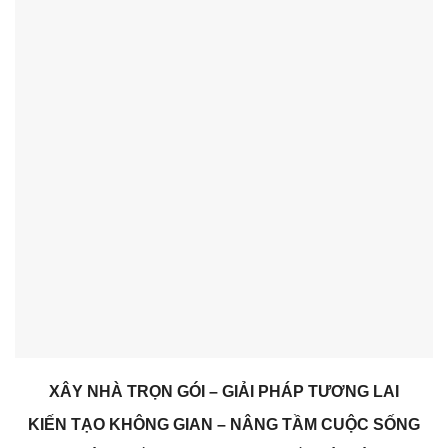
XÂY NHÀ TRỌN GÓI – GIẢI PHÁP TƯƠNG LAI
KIẾN TẠO KHÔNG GIAN – NÂNG TẦM CUỘC SỐNG