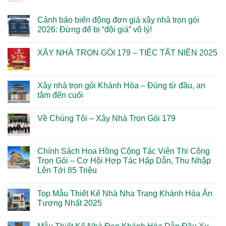
Cảnh báo biến động đơn giá xây nhà trọn gói
2026: Đừng để bị “đội giá” vô lý!
Không
có
XÂY NHÀ TRỌN GÓI 179 – TIỆC TẤT NIÊN 2025
bình
luận
Không
ở
có
Cảnh
bình
báo
luận
Xây nhà trọn gói Khánh Hòa – Đúng từ đầu, an
biến
ở
động
tâm đến cuối
XÂY
đơn
NHÀ
giá
Không
TRỌN
xây
có
GÓI
Về Chúng Tôi – Xây Nhà Trọn Gói 179
nhà
bình
179
trọn
luận
–
Không
gói
ở
TIỆC
có
2026:
Xây
TẤT
bình
Đừng
nhà
NIÊN
luận
Chính Sách Hoa Hồng Cộng Tác Viên Thi Công
để
trọn
2025
ở
bị
gói
Trọn Gói – Cơ Hội Hợp Tác Hấp Dẫn, Thu Nhập
Về
“đội
Khánh
Chúng
Lên Tới 85 Triệu
giá”
Hòa
Tôi
vô
–
–
Không
lý!
Đúng
Xây
có
từ
Top Mẫu Thiết Kế Nhà Nha Trang Khánh Hòa Ấn
Nhà
bình
đầu,
Trọn
luận
Tượng Nhất 2025
an
ở
Gói
tâm
Chính
179
Không
đến
Sách
có
cuối
Hoa