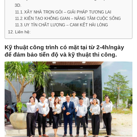
3D.
XÂY NHÀ TRỌN GÓI – GIẢI PHÁP TƯƠNG LAI
KIẾN TẠO KHÔNG GIAN – NÂNG TẦM CUỘC SỐNG
UY TÍN CHẤT LƯỢNG – CAM KẾT HÀI LÒNG
Liên hệ:
Kỹ thuật công trình có mặt tại từ 2-4h/ngày
để đảm bảo tiến độ và kỹ thuật thi công.