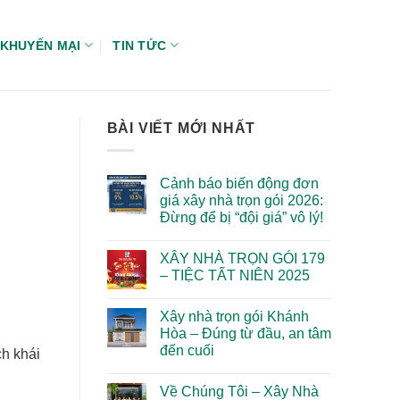
KHUYẾN MẠI
TIN TỨC
BÀI VIẾT MỚI NHẤT
Cảnh báo biến động đơn
giá xây nhà trọn gói 2026:
Đừng để bị “đội giá” vô lý!
Không
có
XÂY NHÀ TRỌN GÓI 179
bình
luận
– TIỆC TẤT NIÊN 2025
ở
Cảnh
Không
báo
có
Xây nhà trọn gói Khánh
biến
bình
động
luận
Hòa – Đúng từ đầu, an tâm
đơn
ở
đến cuối
giá
XÂY
ch khái
xây
NHÀ
Không
nhà
TRỌN
có
trọn
GÓI
Về Chúng Tôi – Xây Nhà
bình
gói
179