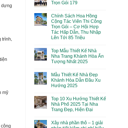
luận
Trọn Gói 179
2026:
–
ở
y dựng
Đừng
TIỆC
Xây
Không
để
TẤT
nhà
có
bị
NIÊN
Chính Sách Hoa Hồng
trọn
bình
“đội
2025
gói
luận
Cộng Tác Viên Thi Công
giá”
Khánh
ở
vô
Trọn Gói – Cơ Hội Hợp
Hòa
Về
lý!
–
Chúng
Tác Hấp Dẫn, Thu Nhập
Đúng
Tôi
Lên Tới 85 Triệu
từ
–
 trình,
đầu,
Xây
Không
an
Nhà
có
tâm
Trọn
Top Mẫu Thiết Kế Nhà
bình
đến
Gói
luận
Nha Trang Khánh Hòa Ấn
cuối
179
ở
tiện
Tượng Nhất 2025
Chính
Sách
Không
Hoa
có
Hồng
Mẫu Thiết Kế Nhà Đẹp
bình
Cộng
luận
Khánh Hòa Dẫn Đầu Xu
Tác
ở
Viên
Hướng 2025
Top
Thi
Mẫu
Công
Không
n mỹ
Thiết
Trọn
có
Kế
Top 10 Xu Hướng Thiết Kế
Gói
bình
Nhà
–
luận
Nhà Phố 2025 Tại Nha
Nha
ở
Cơ
Trang
Trang Đẹp, Hiện Đại
Mẫu
Hội
Khánh
Thiết
Hợp
Hòa
Không
Kế
Tác
Ấn
có
Nhà
Hấp
Xây nhà phần thô – 1 giải
Tượng
bình
Đẹp
Dẫn,
c công
Nhất
luận