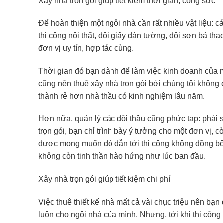
Xây nhà trọn gói giúp tiết kiệm thời gian, công sức
Để hoàn thiện một ngôi nhà cần rất nhiều vật liệu: cá
thi công nội thất, đội giấy dán tường, đội sơn bả th
đơn vị uy tín, hợp tác cùng.
Thời gian đó bạn dành để làm việc kinh doanh của mì
cũng nên thuê xây nhà trọn gói bởi chúng tôi không 
thành rẻ hơn nhà thầu có kinh nghiệm lâu năm.
Hơn nữa, quản lý các đội thầu cũng phức tạp: phải 
trọn gói, bạn chỉ trình bày ý tưởng cho một đơn vị, c
được mong muốn đó dẫn tới thi công không đồng bộ.
không còn tinh thần hào hứng như lúc ban đầu.
Xây nhà trọn gói giúp tiết kiệm chi phí
Việc thuê thiết kế nhà mất cả vài chục triệu nên bạn
luôn cho ngôi nhà của mình. Nhưng, tới khi thi công