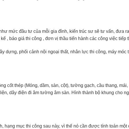
hư mức đầu tư của mỗi gia đình, kiến trúc sư sẽ tư vấn, đưa r
ế , báo giá thi công , đơn vị thầu tiến hành các công việc tiếp 
 xây dựng, phối cảnh nội ngoại thất, nhân lực thi công, máy móc t
ông cốt thép (Móng, dầm, sàn, cột), tường gạch, cầu thang, mái
điện, dây điện đi âm tường âm sàn. Hình thành bộ khung cho ng
nh, hạng mục thi công sau này, vì thế nó cần được tính toán một 