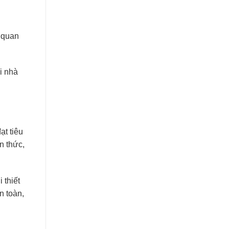
g quan
ôi nhà
ạt tiêu
n thức,
 thiết
 toàn,