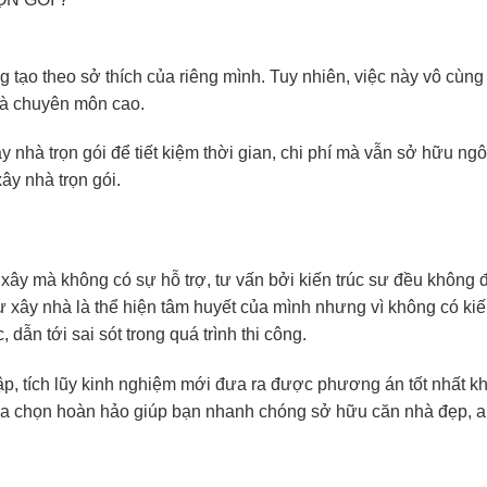
tạo theo sở thích của riêng mình. Tuy nhiên, việc này vô cùn
 và chuyên môn cao.
 nhà trọn gói để tiết kiệm thời gian, chi phí mà vẫn sở hữu ng
ây nhà trọn gói.
ây mà không có sự hỗ trợ, tư vấn bởi kiến trúc sư đều không đ
ự xây nhà là thể hiện tâm huyết của mình nhưng vì không có kiế
ẫn tới sai sót trong quá trình thi công.
tập, tích lũy kinh nghiệm mới đưa ra được phương án tốt nhất khi
 lựa chọn hoàn hảo giúp bạn nhanh chóng sở hữu căn nhà đẹp, an