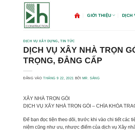
Bỏ
qua
GIỚI THIỆU
DỊCH 
nội
dung
DỊCH VỤ XÂY DỰNG
,
TIN TỨC
DỊCH VỤ XÂY NHÀ TRỌN GÓ
TRỌNG, ĐẲNG CẤP
ĐĂNG VÀO
THÁNG 9 22, 2021
BỞI
MR. SÁNG
XÂY NHÀ TRỌN GÓI
DỊCH VỤ XÂY NHÀ TRỌN GÓI – CHÌA KHÓA TRAO
Để bạn đọc tiện theo dõi, trước khi vào chi tiết các ti
niệm cũng như ưu, nhược điểm của dịch vụ Xây nhà 