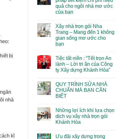
pháp tiết kiệm chi phí hiệu
Khánh
Thu
ở
2025
Hòa
Nhập
quả cho ngôi nhà mơ ước
Top
Dẫn
Lên
10
của bạn
Đầu
Tới
Xu
Xu
85
Hướng
Không
Hướng
Triệu
Thiết
có
2025
Xây nhà trọn gói Nha
Kế
bình
Nhà
luận
Trang – Mang đến 1 không
a
ở
Phố
gian sống mơ ước cho
Xây
2025
theo:
nhà
Tại
bạn
phần
Nha
thô
Không
Trang
–
có
Đẹp,
hiết bị
Tiệc tất niên : “Tết trọn An
1
bình
Hiện
giải
luận
Đại
lành – Lời tri ân của Công
ở
pháp
ty Xây dựng Khánh Hòa”
Xây
tiết
nhà
kiệm
Không
trọn
chi
có
gói
phí
QUY TRÌNH SỬA NHÀ
bình
Nha
hiệu
luận
CHUẨN MÀ BẠN CẦN
Trang
quả
, ngăn
ở
–
cho
BIẾT
Tiệc
Mang
ngôi
ôi nhà
tất
đến
Không
nhà
niên
1
có
mơ
:
Những lợi ích khi lựa chọn
không
bình
ước
“Tết
gian
luận
của
dịch vụ xây nhà trọn gói
trọn
ở
sống
bạn
An
Khánh Hòa
QUY
mơ
lành
TRÌNH
ước
–
Không
SỬA
cho
Lời
có
NHÀ
bạn
cách kĩ
Ưu đãi xây dựng trong
tri
bình
CHUẨN