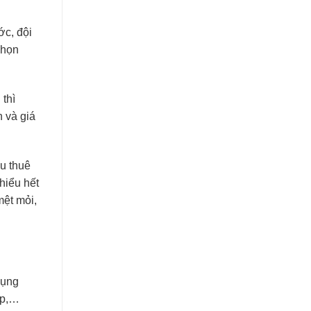
ớc, đội
chọn
 thì
n và giá
ếu thuê
 hiểu hết
mệt mỏi,
dụng
ép,…