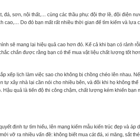
t, đá, sơn, nội thất,… cùng các thầu phụ: đội thợ lề, đội điện nư
ạch cao,… Do đó bạn mất rất nhiều thời gian để tìm kiếm và lựa 
nh sẽ mang lại hiệu quả cao hơn đó. Kể cả khi bạn có rảnh rỗi
chắc chắn được rằng bạn có thể mua vật liệu chất lượng tốt hơ
sắp xếp lịch làm việc sao cho không bị chồng chéo lên nhau. N
òn tự xây nhà lại cần nói cho nhiều bên, và đôi khi họ không thể
 Hậu quả là tiến độ thi công chậm, chất lượng kém khiến bạn 
 quyết định tự tìm hiểu, lên mạng kiếm mẫu kiến trúc đẹp và áp 
 mới vỡ ra nhiều vấn đề: không biết mua cát đá, xi măng, sắt th