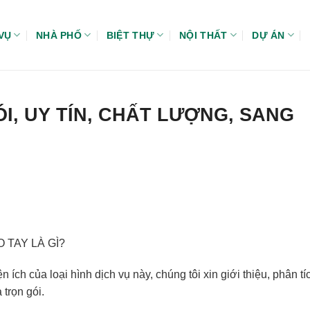
VỤ
NHÀ PHỐ
BIỆT THỰ
NỘI THẤT
DỰ ÁN
I, UY TÍN, CHẤT LƯỢNG, SANG
 TAY LÀ GÌ?
ện ích của loại hình dịch vụ này, chúng tôi xin giới thiệu, phân tí
trọn gói.