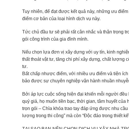
Tuy nhiên, để đạt được kết quả này, những ưu điểm
điểm cơ bản của loại hình dịch vụ này.
Tức chủ đầu tư sẽ phải rất cân nhắc và thận trọng tr
gói công trình của gia đình mình.
Nếu chọn lựa đơn vị xây dựng với uy tín, kinh nghiệ
thất thoát vật tư, tăng chi phí xây dựng, chất lượng
tư.
Bất chấp nhược điểm, với nhiều ưu điểm và tiện ích d
bảo được sự chuyên nghiệp vận hành nhuần nhuyễn.
Bởi áp lực cuộc sống hiện đại khiến mỗi người đều b
quý giá, họ muốn tiền bạc, thời gian, tâm huyết củ
trọn gói – Chìa khóa trao tay đáp ứng được nhu cầu
lượng trong thi công” mà còn “Độc đáo trong thiết kế”
TẠI SAO BẠN NÊN CHỌN DỊCH VỤ XÂY NHÀ TRỌ