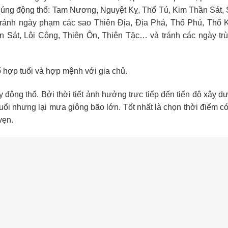
cúng động thổ: Tam Nương, Nguyệt Kỵ, Thổ Tú, Kim Thần Sát, 
ránh ngày phạm các sao Thiên Địa, Địa Phá, Thổ Phủ, Thổ 
 Sát, Lôi Công, Thiên Ôn, Thiên Tặc… và tránh các ngày trù
 hợp tuổi và hợp mệnh với gia chủ.
y động thổ. Bởi thời tiết ảnh hưởng trực tiếp đến tiến độ xây 
ổi nhưng lại mưa giông bão lớn. Tốt nhất là chọn thời điểm có 
vẹn.