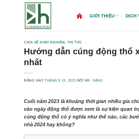
Bỏ
qua
GIỚI THIỆU
DỊCH 
nội
dung
CHIA SẼ KINH NGHIỆM
,
TIN TỨC
Hướng dẫn cúng động thổ xâ
nhất
ĐĂNG VÀO
THÁNG 9 15, 2023
BỞI
MR. SÁNG
Cuối năm 2023 là khoảng thời gian nhiều gia ch
vào ngày động thổ được xem là sự kiện quan trọ
cúng động thổ có ý nghĩa như thế nào, các bước
nhà 2024 hay không?