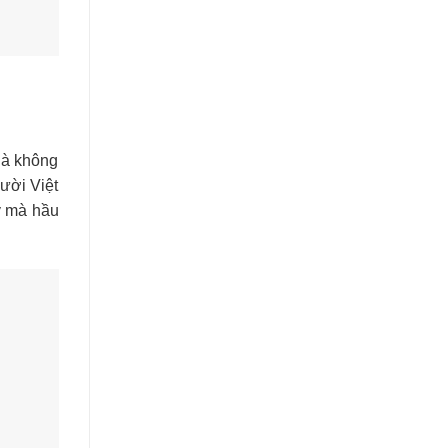
là không
ười Việt
ậy mà hầu