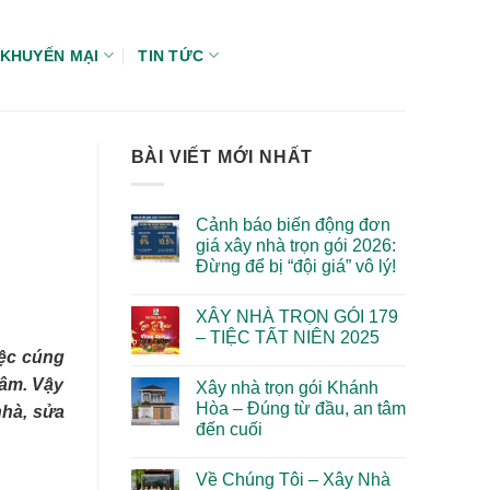
KHUYẾN MẠI
TIN TỨC
BÀI VIẾT MỚI NHẤT
Cảnh báo biến động đơn
giá xây nhà trọn gói 2026:
Đừng để bị “đội giá” vô lý!
Không
có
XÂY NHÀ TRỌN GÓI 179
bình
luận
– TIỆC TẤT NIÊN 2025
ở
iệc cúng
Cảnh
Không
báo
có
tâm. Vậy
Xây nhà trọn gói Khánh
biến
bình
động
luận
Hòa – Đúng từ đầu, an tâm
nhà, sửa
đơn
ở
đến cuối
giá
XÂY
xây
NHÀ
Không
nhà
TRỌN
có
trọn
GÓI
Về Chúng Tôi – Xây Nhà
bình
gói
179