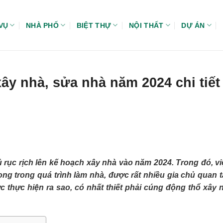
VỤ
NHÀ PHỐ
BIỆT THỰ
NỘI THẤT
DỰ ÁN
y nhà, sửa nhà năm 2024 chi tiết
ủ rục rịch lên kế hoạch xây nhà vào năm 2024. Trong đó, v
ng trong quá trình làm nhà, được rất nhiều gia chủ quan 
 thực hiện ra sao, có nhất thiết phải cúng động thổ xây 