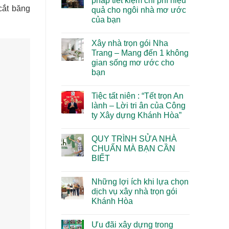
pháp tiết kiệm chi phí hiệu
Khánh
Thu
ở
2025
Hòa
cắt băng
Nhập
quả cho ngôi nhà mơ ước
Top
Dẫn
Lên
10
của bạn
Đầu
Tới
Xu
Xu
85
Hướng
Không
Hướng
Triệu
Thiết
có
2025
Xây nhà trọn gói Nha
Kế
bình
Nhà
luận
Trang – Mang đến 1 không
ở
Phố
gian sống mơ ước cho
Xây
2025
nhà
Tại
bạn
phần
Nha
thô
Không
Trang
–
có
Đẹp,
Tiệc tất niên : “Tết trọn An
1
bình
Hiện
giải
luận
Đại
lành – Lời tri ân của Công
ở
pháp
ty Xây dựng Khánh Hòa”
Xây
tiết
nhà
kiệm
Không
trọn
chi
có
gói
phí
QUY TRÌNH SỬA NHÀ
bình
Nha
hiệu
luận
CHUẨN MÀ BẠN CẦN
Trang
quả
ở
–
cho
BIẾT
Tiệc
Mang
ngôi
tất
đến
Không
nhà
niên
1
có
mơ
:
Những lợi ích khi lựa chọn
không
bình
ước
“Tết
gian
luận
của
dịch vụ xây nhà trọn gói
trọn
ở
sống
bạn
An
Khánh Hòa
QUY
mơ
lành
TRÌNH
ước
–
Không
SỬA
cho
Lời
có
NHÀ
bạn
Ưu đãi xây dựng trong
tri
bình
CHUẨN