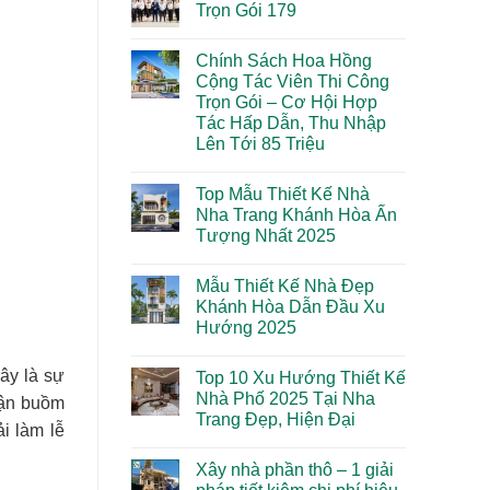
luận
Trọn Gói 179
2026:
–
ở
Đừng
TIỆC
Xây
Không
để
TẤT
nhà
có
bị
NIÊN
Chính Sách Hoa Hồng
trọn
bình
“đội
2025
gói
luận
Cộng Tác Viên Thi Công
giá”
Khánh
ở
vô
Trọn Gói – Cơ Hội Hợp
Hòa
Về
lý!
–
Chúng
Tác Hấp Dẫn, Thu Nhập
Đúng
Tôi
Lên Tới 85 Triệu
từ
–
đầu,
Xây
Không
an
Nhà
có
tâm
Trọn
Top Mẫu Thiết Kế Nhà
bình
đến
Gói
luận
Nha Trang Khánh Hòa Ấn
cuối
179
ở
Tượng Nhất 2025
Chính
Sách
Không
Hoa
có
Hồng
Mẫu Thiết Kế Nhà Đẹp
bình
Cộng
luận
Khánh Hòa Dẫn Đầu Xu
Tác
ở
Viên
Hướng 2025
Top
Thi
Mẫu
Công
Không
Thiết
Trọn
có
Kế
ây là sự
Top 10 Xu Hướng Thiết Kế
Gói
bình
Nhà
–
luận
Nhà Phố 2025 Tại Nha
Nha
huận buồm
ở
Cơ
Trang
Trang Đẹp, Hiện Đại
Mẫu
Hội
Khánh
i làm lễ
Thiết
Hợp
Hòa
Không
Kế
Tác
Ấn
có
Nhà
Hấp
Xây nhà phần thô – 1 giải
Tượng
bình
Đẹp
Dẫn,
Nhất
luận