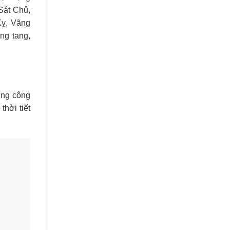
Sát Chủ,
Kỵ, Vãng
ng tang,
dựng công
thời tiết