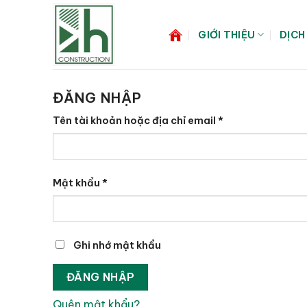
Bỏ
qua
GIỚI THIỆU
DỊCH
nội
dung
ĐĂNG NHẬP
Bắt
Tên tài khoản hoặc địa chỉ email
*
buộc
Bắt
Mật khẩu
*
buộc
Ghi nhớ mật khẩu
ĐĂNG NHẬP
Quên mật khẩu?