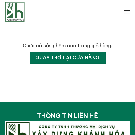
Bỏ
qua
nội
dung
Chưa có sản phẩm nào trong giỏ hàng.
QUAY TRỞ LẠI CỬA HÀNG
THÔNG TIN LIÊN HỆ